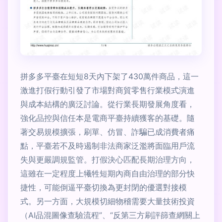
拼多多平臺在短短8天內下架了430萬件商品，這一
激進打假行動引發了市場對商貿零售行業模式演進
與成本結構的廣泛討論。從行業長期發展角度看，
強化品控與信任本是電商平臺持續獲客的基礎。隨
著交易規模擴張，刷單、仿冒、詐騙已成消費者痛
點，平臺若不及時遏制非法商家泛濫將面臨用戶流
失與更嚴調規監管。打假決心匹配長期治理方向，
這雖在一定程度上犧牲短期內商自由治理的部分快
捷性，可能倒逼平臺切換為更封閉的優選對接模
式。另一方面，大規模切細物稽需要大量技術投資
（AI品混圖像查驗流程”、“反第三方刷評篩查網關上